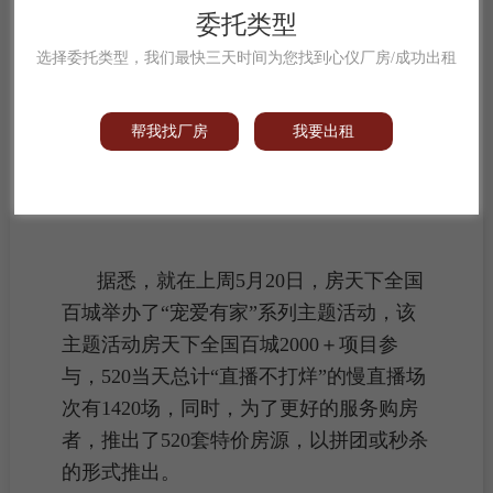
出。
委托类型
选择委托类型，我们最快三天时间为您找到心仪厂房/成功出租
“全国520套特价
房源
，1420场慢直
播，总计约2000个项目参与。房天下这次5
帮我找厂房
我要出租
月20日的宠爱有家购房节活动应该说举办
的非常成功，也为现有的市场打进了一针
强心剂。”一位业内从业者表示。
据悉，就在上周5月20日，房天下全国
百城举办了“宠爱有家”系列主题活动，该
主题活动房天下全国百城2000＋项目参
与，520当天总计“直播不打烊”的慢直播场
次有1420场，同时，为了更好的服务购房
者，推出了520套特价
房源
，以拼团或秒杀
的形式推出。