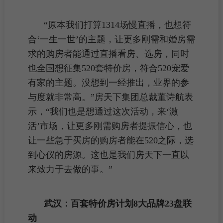
“原本我们打算1314场慢直播，也想符
合‘一生一世’的主题，让更多刚需和婚房需
求的购房者能通过直播看房、
选房
，同时
也全国想征集520套
特价房
，符合520宠爱
有家的主题。没想到一经推出，业界的参
与度就非常高。”房天下集团总裁
董诗航
表
示，“我们也是想通过这次活动，来‘激
活’市场，让更多
刚需购房者
提振信心，也
让一些急于
买房
的购房者能在520之际，选
到心仪的
房源
。这也是我们房天下一直以
来致力于去做的事。”
武汉：百套
特价房计划8大品牌23盘联
动