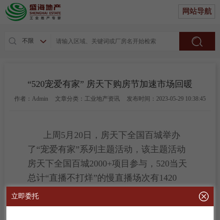
网站导航
不限
“520宠爱有家” 房天下购房节加速市场回暖
作者：Admin
文章分类：工业地产资讯
发布时间：2023-05-29 10:38:45
上周5月20日，房天下全国百城举办
了“宠爱有家”系列主题活动，该主题活动
房天下全国百城2000+项目参与，520当天
总计“直播不打烊”的慢直播场次有1420
场，同时，为了更好的服务购房者，推出
立即委托
了520套特价房源，以拼团或秒杀的形式推