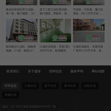
新会区和润五和工业园，
棠下三堡工业区堡兴路，
可短租，可长租，蓬江区
单一层，独门独院， 2000
独门独院，带航车，滴水
周边，约1.2万平方米，带
平方米简易厂房， 带100
位10米，5200平方米简易
甲乙丙类各级
平方米办公室
厂房
睦州新沙工业区，独栋带
江海区五邑路，空置5层1
江海区高新区，空置空置
电梯，3-5层，每层2470
390平方米，标准楼层厂
厂房共4.5万平方米，单一
平方米，合计7410平方米
房
层厂房滴水位9米，约1万
标准厂房
平方，标准楼层厂房约3.5
万平方，共4栋，每栋800
0平方米、每栋三层
联系我们
关于盛海
招聘信息
服务声明
网站地图
中环总店
江海分店
棠下分店
直冲分店
杜阮分店
荷塘分店
地址：江门市江海区东海路48号中环广场