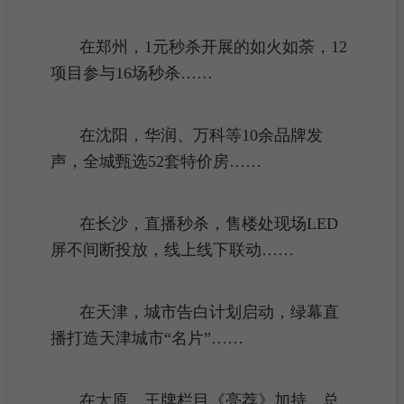
在郑州，1元秒杀开展的如火如荼，12
项目参与16场秒杀……
在沈阳，华润、
万科
等10余品牌发
声，全城甄选52套
特价房
……
在长沙，直播秒杀，
售楼处
现场LED
屏不间断投放，线上线下联动……
在天津，城市告白计划启动，绿幕直
播打造天津城市“名片”……
在太原，王牌栏目《亮荐》加持，总