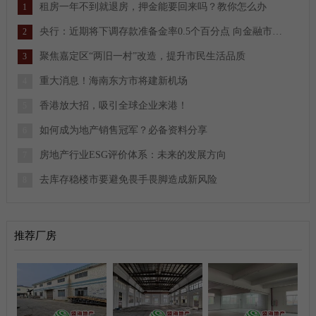
租房一年不到就退房，押金能要回来吗？教你怎么办
1
央行：近期将下调存款准备金率0.5个百分点 向金融市场提供长期流动性约1万亿元
2
聚焦嘉定区“两旧一村”改造，提升市民生活品质
3
重大消息！海南东方市将建新机场
4
香港放大招，吸引全球企业来港！
5
如何成为地产销售冠军？必备资料分享
6
房地产行业ESG评价体系：未来的发展方向
7
去库存稳楼市要避免畏手畏脚造成新风险
8
推荐厂房