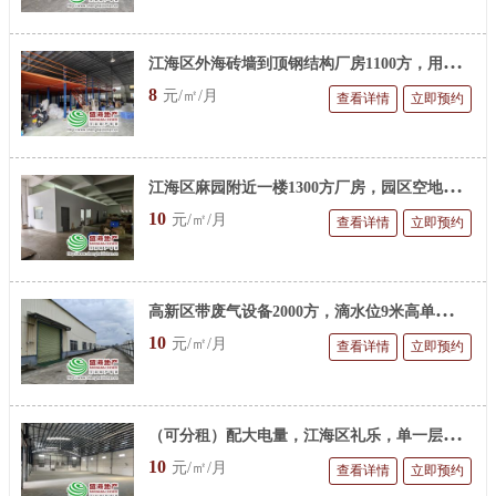
江
海区外海砖墙到顶钢结构厂房1100方，用电量大，招工方便，适合各行业
8
元/㎡/月
查看详情
立即预约
江
海区麻园附近一楼1300方厂房，园区空地大，适合注塑，数控加工等用电大客户。
10
元/㎡/月
查看详情
立即预约
高
新区带废气设备2000方，滴水位9米高单一层钢结构厂房，二类用地，适合各行业
10
元/㎡/月
查看详情
立即预约
（
可分租）配大电量，江海区礼乐，单一层，1000平方简厂
10
元/㎡/月
查看详情
立即预约