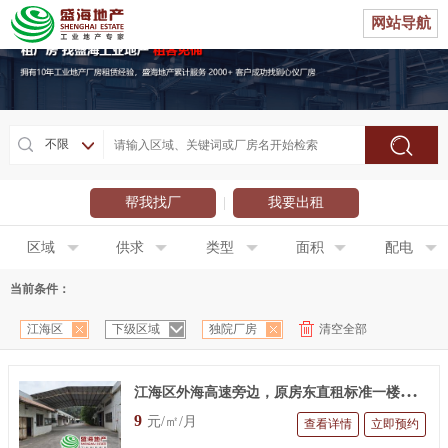
网站导航
不限
帮我找厂
|
我要出租
区域
供求
类型
面积
配电
当前条件：
江海区
下级区域
独院厂房
清空全部
江
海区外海高速旁边，原房东直租标准一楼，6500 平方。有现成的水电，花园式的厂房，进出车非常方便。
9
元/㎡/月
查看详情
立即预约