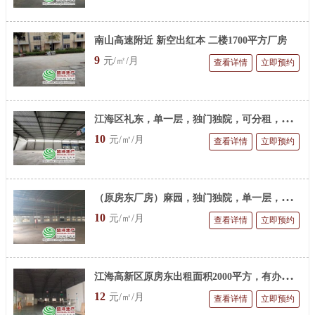
南山高速附近 新空出红本 二楼1700平方厂房
9
元/㎡/月
查看详情
立即预约
江
海区礼东，单一层，独门独院，可分租，5500平方米简易厂房
10
元/㎡/月
查看详情
立即预约
（
原房东厂房）麻园，独门独院，单一层，可分租，1800平方
10
元/㎡/月
查看详情
立即预约
江
海高新区原房东出租面积2000平方，有办公室装修，水电到车间，邻近大马路
12
元/㎡/月
查看详情
立即预约