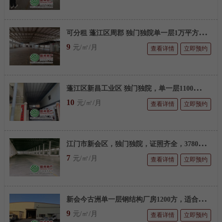
可
分租 蓬江区周郡 独门独院单一层1万平方简厂
9
元/㎡/月
查看详情
立即预约
蓬
江区新昌工业区 独门独院，单一层1100平方简厂
10
元/㎡/月
查看详情
立即预约
江
门市新会区，独门独院，证照齐全，3780平方简厂
7
元/㎡/月
查看详情
立即预约
新
会今古洲单一层钢结构厂房1200方，适合五金加工，衣柜定制，仓库等各行业
9
元/㎡/月
查看详情
立即预约