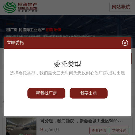
网站导航
立即委托
不限
委托类型
选择委托类型，我们最快三天时间为您找到心仪厂房/成功出租
帮我找厂
|
我要出租
区域
供求
类型
面积
配电
帮我找厂房
我要出租
当前条件：
独院厂房
清空全部
可
分租，独门独院 ，新会会城工业区5000方带航车单一层厂房
9
元/㎡/月
查看详情
立即预约