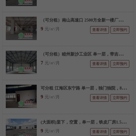
（
可分租）南山高速口 2500方全新一楼厂房，金钢砂地面，高度8米，可做多个行业
9
元/㎡/月
查看详情
立即预约
（
可分租）睦州新沙工业区 单一层，带吉地，7000平方
7
元/㎡/月
查看详情
立即预约
可
分租 江海区东宁路 单一层，独门独院，800平方简易厂房
9
元/㎡/月
查看详情
立即预约
(
大面积)棠下，空置，单一层，铁皮厂房1.5万平方
9
元/㎡/月
查看详情
立即预约