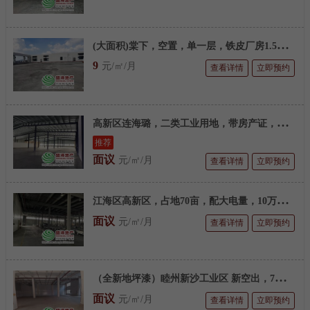
(
大面积)棠下，空置，单一层，铁皮厂房1.5万平方
9
元/㎡/月
查看详情
立即预约
高
新区连海璐，二类工业用地，带房产证，80000平方标厂
推荐
面议
元/㎡/月
查看详情
立即预约
江
海区高新区，占地70亩，配大电量，10万平方标厂
面议
元/㎡/月
查看详情
立即预约
（
全新地坪漆）睦州新沙工业区 新空出，730平方简厂
面议
元/㎡/月
查看详情
立即预约