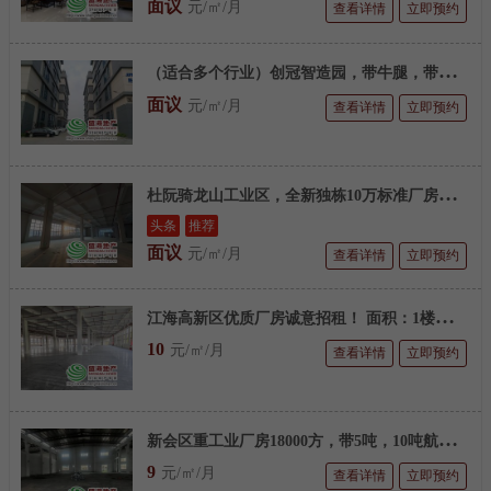
面议
元/㎡/月
查看详情
立即预约
（
适合多个行业）创冠智造园，带牛腿，带电梯，约3万平方标厂
面议
元/㎡/月
查看详情
立即预约
杜
阮骑龙山工业区，全新独栋10万标准厂房出租，可分租
头条
推荐
面议
元/㎡/月
查看详情
立即预约
江
海高新区优质厂房诚意招租！ 面积：1楼3943方，花园式江景厂房！
10
元/㎡/月
查看详情
立即预约
新
会区重工业厂房18000方，带5吨，10吨航吊，配电2000kw，适合各行业。
9
元/㎡/月
查看详情
立即预约