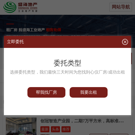
网站导航
立即委托
不限
委托类型
选择委托类型，我们最快三天时间为您找到心仪厂房/成功出租
帮我找厂
|
我要出租
区域
供求
类型
面积
配电
帮我找厂房
我要出租
当前条件：
1000kw以上
清空全部
创
冠智造产业园，二期7万平方米，高标准楼层厂房招租
最新
头条
推荐