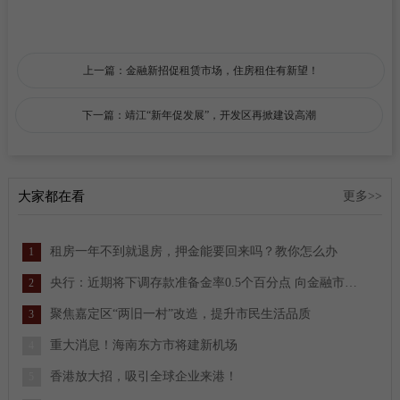
上一篇：金融新招促租赁市场，住房租住有新望！
下一篇：靖江“新年促发展”，开发区再掀建设高潮
大家都在看
更多>>
租房一年不到就退房，押金能要回来吗？教你怎么办
1
央行：近期将下调存款准备金率0.5个百分点 向金融市场提供长期流动性约1万亿元
2
聚焦嘉定区“两旧一村”改造，提升市民生活品质
3
重大消息！海南东方市将建新机场
4
香港放大招，吸引全球企业来港！
5