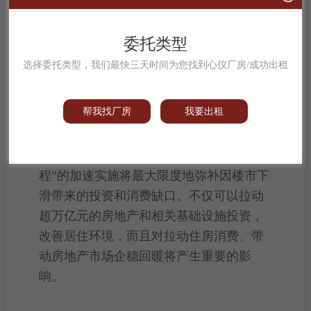
中村改造进入实质阶段；广州试点
房票
制
度为城中村改造中的
拆迁安置
难题找到了
委托类型
最佳解决路径。
选择委托类型，我们最快三天时间为您找到心仪厂房/成功出租
保障房建设、
城中村改造
和“平急两
帮我找厂房
我要出租
用”公共基础设施这“三大工程”，被认为是
落实房地产发展新模式的重要抓手，也是
稳定
房地产市场
的关键切入点。“三大工
程”的加速实施将最大限度地弥补因楼市下
滑带来的投资和消费缺口。不仅可以拉动
超万亿元的房地产和相关基础设施投资，
改善
居住环境，而且对拉动住房消费、带
动房地产市场企稳回暖将产生重要的影
响。