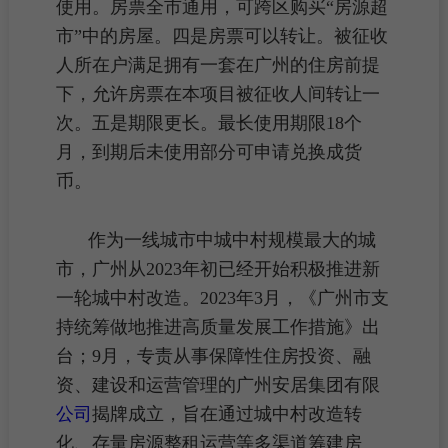
使用。房票全市通用，可跨区购买“
房源
超
市”中的
房屋
。四是房票可以转让。被征收
人所在户满足拥有一套在广州的住房前提
下，允许房票在本项目被征收人间转让一
次。五是期限更长。最长使用期限18个
月，到期后未使用部分可申请兑换成货
币。
作为
一线城市
中城中村规模最大的城
市，广州从2023年初已经开始积极推进新
一轮
城中村改造
。2023年3月，《广州市支
持统筹做地推进
高质量发展
工作措施》出
台；9月，专责从事
保障性住房
投资、融
资、建设和运营管理的广州安居集团有限
公司
揭牌成立，旨在通过城中村改造转
化、存量
房源
整租
运营等多渠道筹建房