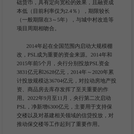
础货币，具有定向宽松的效果，且融资成
本低（目前利率仅为2.4％），期限较长
（一般期限在3～5年），与城中村改造等
项目
周期
相吻合。
2014年起在全国范围内启动大规模棚
改，PSL成为重要的资金来源。2014年和
2015年前5个月，央行分别投放PSL资金
3831亿元和2628亿元，2014年～2020年累
计投放规模达36704亿元，对拉动
房地产投
资
、商品房
去库存
发挥了至关重要的作
用。2022年9月至11月，央行第二次启动
PSL，净新增6300亿元，主要用于支持保
交楼以及对基建相关领域的
信贷
投放，对
推动保交楼等工作起到了重要作用。