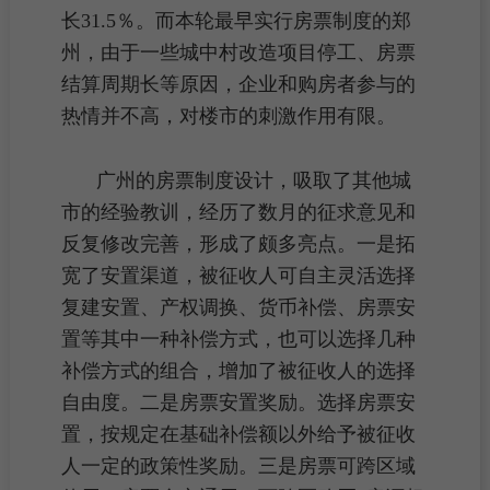
长31.5％。而本轮最早实行房票制度的郑
州，由于一些
城中村改造
项目停工、房票
结算
周期
长等原因，企业和
购房
者参与的
热情并不高，对楼市的刺激作用有限。
广州的
房票
制度设计，吸取了其他城
市的经验教训，经历了数月的征求意见和
反复修改完善，形成了颇多亮点。一是拓
宽了安置渠道，被征收人可自主灵活选择
复建安置、
产权
调换、货币补偿、房票安
置等其中一种补偿方式，也可以选择几种
补偿方式的组合，增加了被征收人的选择
自由度
。二是房票安置奖励。选择房票安
置，按规定在基础补偿额以外给予被征收
人一定的政策性奖励。三是房票可跨区域