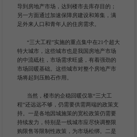
导到
房地产市场
，达到楼市
去库存
目的；
另一方面通过加速保障房建设和筹集，满
足外来人口和青年人的住房需求。
“三大工程”实施的重点集中在21个超大
特大城市，这些城市也是我国
房地产市场
的中流砥
柱
，市场需求旺盛，有着强劲的
市场回暖基础。这些城市对整个房地产市
场将起到压舱石作用。
当然，楼市的企稳回暖仅靠“三大工
程”还远远不够，仍需要供需两端的政策支
持。一是各地
因城施策
的宽松政策仍需要
持续发力，特别是
一线城市
应尽快调整
限
购
限售等限制性政策，为市场松绑。二是