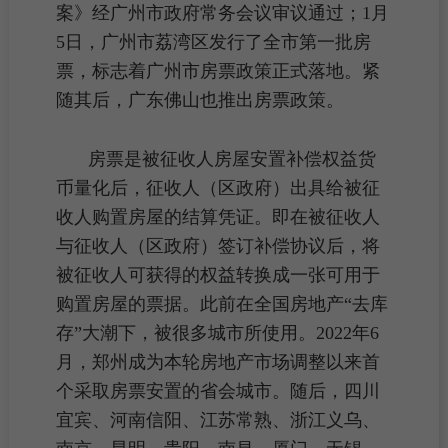
案》经广州市政府常务会议审议通过；1月
5日，广州市荔湾区发行了全市第一批房
票，标志着广州市房票政策正式落地。紧
随其后，广东佛山也推出房票政策。
房票
是被征收人
房屋
安置补偿权益货
币量化后，征收人（区政府）出具给被征
收人购置房屋的结算凭证。即在被征收人
与征收人（区政府）签订补偿协议后，将
被征收人可获得的权益转换成一张可用于
购置房屋的票据。此前在全国房地产“
去库
存
”大潮下，被很多城市所使用。2022年6
月，郑州成为本轮
房地产市场
调整以来首
个采取房票安置的
省会
城市。随后，四川
宜宾、河南信阳、江苏常熟、浙江义乌、