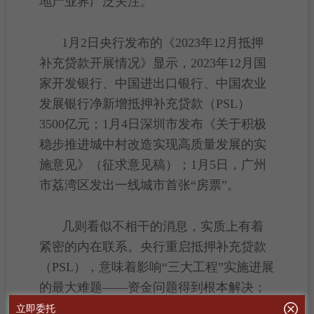
地产业
界广泛关注。
1月2日央行发布的《2023年12月抵押
补充贷款开展情况》显示，2023年12月国
家开发银行、中国进出口银行、中国农业
发展银行净新增抵押补充贷款（PSL）
3500亿元；1月4日深圳市发布《关于积极
稳步推进
城中村改造
实现
高质量发展
的实
施意见》（征求意见稿）；1月5日，广州
市荔湾区发出
一线城市
首张“
房票
”。
几则看似不相干的消息，实质上有着
紧密的内在联系。央行重启抵押补充贷款
（PSL），意味着影响“三大工程”实施进展
的最大难题——资金问题得到根本解决；
深圳
城中村改造
实施意见落地，意味着城
立即委托