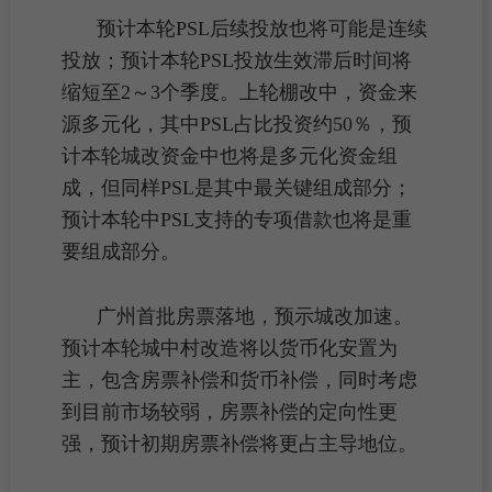
预计本轮PSL后续投放也将可能是连续
投放；预计本轮PSL投放生效滞后时间将
缩短至2～3个季度。上轮棚改中，资金来
源多元化，其中PSL占比投资约50％，预
计本轮城改资金中也将是多元化资金组
成，但同样PSL是其中最关键组成部分；
预计本轮中PSL支持的专项借款也将是重
要组成部分。
广州首批
房票
落地，预示城改加速。
预计本轮
城中村改造
将以
货币化安置
为
主，包含房票补偿和货币补偿，同时考虑
到目前市场较弱，房票补偿的定向性更
强，预计初期房票补偿将更占主导地位。