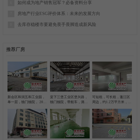
如何成为地产销售冠军？必备资料分享
6
房地产行业ESG评价体系：未来的发展方向
7
去库存稳楼市要避免畏手畏脚造成新风险
8
推荐厂房
新会区和润五和工业园，
棠下三堡工业区堡兴路，
可短租，可长租，蓬江区
单一层，独门独院， 2000
独门独院，带航车，滴水
周边，约1.2万平方米，带
平方米简易厂房， 带100
位10米，5200平方米简易
甲乙丙类各级
平方米办公室
厂房