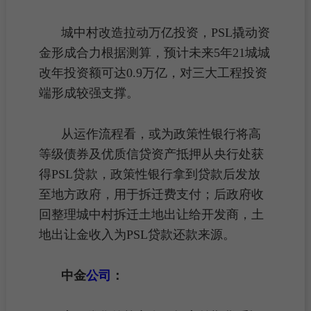
城中村改造
拉动万亿投资，PSL撬动资
金形成合力根据测算，预计未来5年21城城
改年投资额可达0.9万亿，对三大工程投资
端形成较强支撑。
从运作流程看，或为
政策性银行
将高
等级债券及优质
信贷
资产抵押从央行处获
得PSL贷款，政策性银行拿到贷款后发放
至地方政府，用于拆迁费支付；后政府收
回整理
城中村拆迁
土地出让给开发商，土
地出让金收入为PSL贷款还款来源。
中金
公司
：