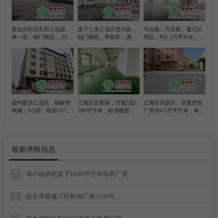
梁先生求租江海区礼乐300方模具厂房
11
新会区和润五和工业园，
棠下三堡工业区堡兴路，
可短租，可长租，蓬江区
单一层，独门独院， 2000
独门独院，带航车，滴水
周边，约1.2万平方米，带
黄先生求租江海区金溪800方玻璃加工厂房
12
平方米简易厂房， 带100
位10米，5200平方米简易
甲乙丙类各级
平方米办公室
厂房
高先生求租新会五和2500方红木加工厂房
13
陈先生求租蓬江区江海区2000-4000平方简易厂房
1
睦州新沙工业区，独栋带
江海区五邑路，空置5层1
江海区高新区，空置空置
李先生求租江海区1000-2000平方简易厂房
2
电梯，3-5层，每层2470
390平方米，标准楼层厂
厂房共4.5万平方米，单一
平方米，合计7410平方米
房
层厂房滴水位9米，约1万
标准厂房
平方，标准楼层厂房约3.5
梁生求租棠下500平方米仓库
3
万平方，共4栋，每栋800
0平方米、每栋三层
最新求租信息
曾生求租礼乐3300平方简易厂房
4
谭小姐求租棠下1000平方米简易厂房
5
赵生求租蓬江区标准厂房2500方
6