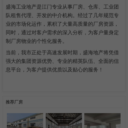
盛海工业地产是江门专业从事厂房、仓库、工业团
陈先生求租蓬江区江海区2000-4000平方简易厂房
1
队租售代理、开发的中介机构。经过了几年规范专
李先生求租江海区1000-2000平方简易厂房
2
业的市场化运作，累积了大量高质量的厂房资源，
同时，通过对客户需求的深入分析，为客户量身定
梁生求租棠下500平方米仓库
3
制厂房物业的个性化服务。
曾生求租礼乐3300平方简易厂房
4
当前，我市正处于高速发展时期，盛海地产将凭借
谭小姐求租棠下1000平方米简易厂房
5
强大的集团资源优势、专业的精英队伍、全面的信
息平台，为客户提供优质以及贴心的服务！
赵生求租蓬江区标准厂房2500方
6
张生求租杜阮6000平方米简易厂房
7
陈小姐求租江海区外海1000方五金加工厂房
8
推荐厂房
肖小姐求租新会五和1000方红木家具厂房
9
张生求租杜阮10000平方米简易厂房
10