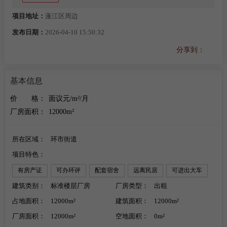
项目地址：
蓬江区周边
发布日期：
2026-04-10 15:50:32
分享到：
基本信息
价
格：
面议元/m²/月
厂房面积：
12000m²
所在区域：
环市街道
项目特色：
有房产证
可办环评
配套宿舍
远离民居
可进出大车
建筑类别：
有消防
带空地
标准楼层厂房
带办公室
厂房类型：
出租
占地面积：
12000m²
建筑面积：
12000m²
厂房面积：
12000m²
空地面积：
0m²