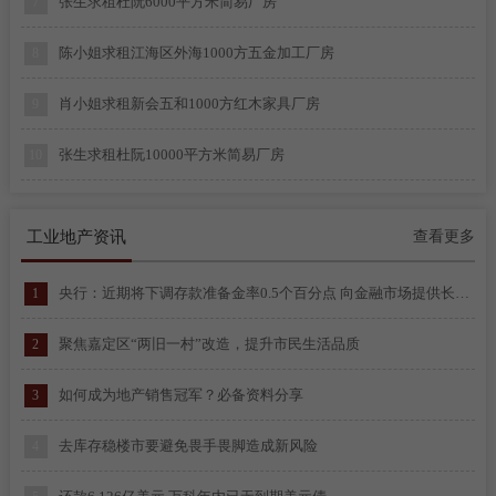
张生求租杜阮6000平方米简易厂房
7
陈小姐求租江海区外海1000方五金加工厂房
8
肖小姐求租新会五和1000方红木家具厂房
9
张生求租杜阮10000平方米简易厂房
10
梁先生求租江海区礼乐300方模具厂房
11
工业地产资讯
查看更多
黄先生求租江海区金溪800方玻璃加工厂房
12
央行：近期将下调存款准备金率0.5个百分点 向金融市场提供长期流动性约1万亿元
1
高先生求租新会五和2500方红木加工厂房
13
聚焦嘉定区“两旧一村”改造，提升市民生活品质
2
陈先生求租蓬江区江海区2000-4000平方简易厂房
1
如何成为地产销售冠军？必备资料分享
3
李先生求租江海区1000-2000平方简易厂房
2
去库存稳楼市要避免畏手畏脚造成新风险
4
梁生求租棠下500平方米仓库
3