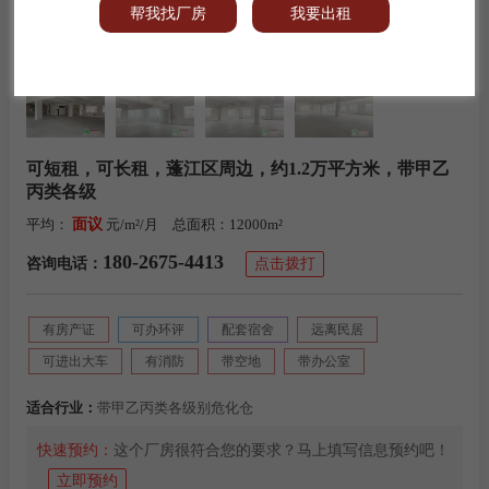
帮我找厂房
我要出租
可短租，可长租，蓬江区周边，约1.2万平方米，带甲乙
丙类各级
平均：
面议
元/m²/月
总面积：
12000m²
180-2675-4413
咨询电话：
点击拨打
有房产证
可办环评
配套宿舍
远离民居
可进出大车
有消防
带空地
带办公室
适合行业：
带甲乙丙类各级别危化仓
快速预约：
这个厂房很符合您的要求？马上填写信息预约吧！
立即预约