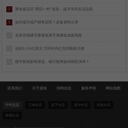
聚焦嘉定区“两旧一村”改造，提升市民生活品质
2
陈先生求租蓬江区江海区2000-4000平方简易厂房
1
如何成为地产销售冠军？必备资料分享
3
李先生求租江海区1000-2000平方简易厂房
2
去库存稳楼市要避免畏手畏脚造成新风险
4
梁生求租棠下500平方米仓库
3
还款6.126亿美元 万科年内已无到期美元债
5
曾生求租礼乐3300平方简易厂房
4
楼市新政影响深远，银行股将如何精彩演绎？
6
谭小姐求租棠下1000平方米简易厂房
5
深圳宣布“以旧换新”，首批13个房地产项目参与
7
赵生求租蓬江区标准厂房2500方
6
澳门取消楼市“辣招”，未来房市能否回暖？
联系我们
8
关于盛海
招聘信息
服务声明
网站地图
张生求租杜阮6000平方米简易厂房
7
婚后买房避免合同纠纷的精明攻略，让你轻松省心
9
陈小姐求租江海区外海1000方五金加工厂房
中环总店
8
江海分店
棠下分店
直冲分店
杜阮分店
搞懂房产交易合同纠纷：防坑指南与解纷途径全攻略
10
荷塘分店
肖小姐求租新会五和1000方红木家具厂房
9
专家：2024-2025年楼市压力很大，楼市信心如何提升？
11