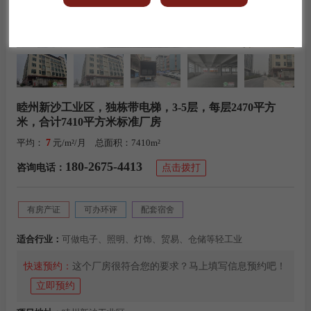
睦州新沙工业区，独栋带电梯，3-5层，每层2470平方
米，合计7410平方米标准厂房
平均：
7
元/m²/月
总面积：
7410m²
180-2675-4413
咨询电话：
点击拨打
有房产证
可办环评
配套宿舍
适合行业：
可做电子、照明、灯饰、贸易、仓储等轻工业
快速预约：
这个厂房很符合您的要求？马上填写信息预约吧！
立即预约