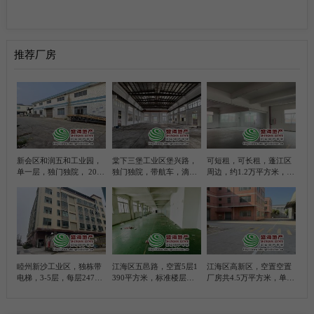
张生求租杜阮6000平方米简易厂房
7
陈小姐求租江海区外海1000方五金加工厂房
8
推荐厂房
肖小姐求租新会五和1000方红木家具厂房
9
张生求租杜阮10000平方米简易厂房
10
梁先生求租江海区礼乐300方模具厂房
11
新会区和润五和工业园，
棠下三堡工业区堡兴路，
可短租，可长租，蓬江区
单一层，独门独院， 2000
独门独院，带航车，滴水
周边，约1.2万平方米，带
黄先生求租江海区金溪800方玻璃加工厂房
12
平方米简易厂房， 带100
位10米，5200平方米简易
甲乙丙类各级
平方米办公室
厂房
高先生求租新会五和2500方红木加工厂房
13
陈先生求租蓬江区江海区2000-4000平方简易厂房
1
睦州新沙工业区，独栋带
江海区五邑路，空置5层1
江海区高新区，空置空置
李先生求租江海区1000-2000平方简易厂房
2
电梯，3-5层，每层2470
390平方米，标准楼层厂
厂房共4.5万平方米，单一
平方米，合计7410平方米
房
层厂房滴水位9米，约1万
标准厂房
平方，标准楼层厂房约3.5
梁生求租棠下500平方米仓库
3
万平方，共4栋，每栋800