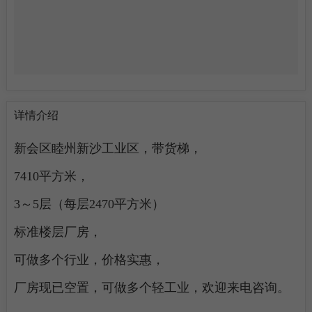
详情介绍
陈先生求租蓬江区江海区2000-4000平方简易厂房
1
新会区睦州新沙工业区，带货梯，
李先生求租江海区1000-2000平方简易厂房
2
7410平方米，
梁生求租棠下500平方米仓库
3
3～5层（每层2470平方米）
标准楼层厂房，
曾生求租礼乐3300平方简易厂房
4
可做多个行业，价格实惠，
谭小姐求租棠下1000平方米简易厂房
5
厂房现已空置，可做多个轻工业，欢迎来电咨询。
赵生求租蓬江区标准厂房2500方
6