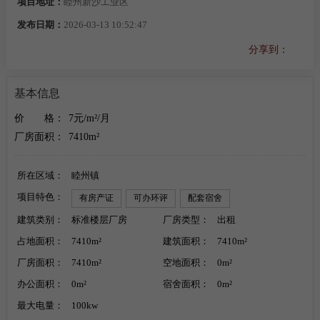
项目地址：
睦州新沙工业区
发布日期：
2026-03-13 10:52:47
分享到：
基本信息
价
格：
7元/m²/月
厂房面积：
7410m²
所在区域：
睦州镇
项目特色：
有房产证
可办环评
配套宿舍
建筑类别：
标准楼层厂房
厂房类型：
出租
占地面积：
7410m²
建筑面积：
7410m²
厂房面积：
7410m²
空地面积：
0m²
办公面积：
0m²
宿舍面积：
0m²
最大电量：
100kw