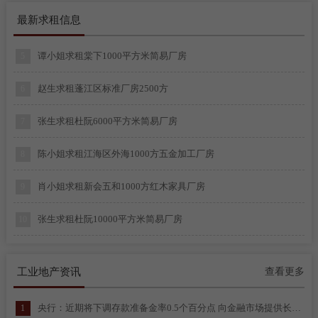
0平方米、每栋三层
最新求租信息
曾生求租礼乐3300平方简易厂房
4
谭小姐求租棠下1000平方米简易厂房
5
赵生求租蓬江区标准厂房2500方
6
张生求租杜阮6000平方米简易厂房
7
陈小姐求租江海区外海1000方五金加工厂房
8
肖小姐求租新会五和1000方红木家具厂房
9
张生求租杜阮10000平方米简易厂房
10
梁先生求租江海区礼乐300方模具厂房
11
工业地产资讯
查看更多
黄先生求租江海区金溪800方玻璃加工厂房
12
央行：近期将下调存款准备金率0.5个百分点 向金融市场提供长期流动性约1万亿元
1
高先生求租新会五和2500方红木加工厂房
13