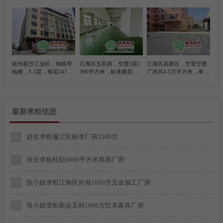
平方米简易厂房， 带100
位10米，5200平方米简易
甲乙丙类各级
平方米办公室
厂房
陈先生求租蓬江区江海区2000-4000平方简易厂房
1
李先生求租江海区1000-2000平方简易厂房
2
睦州新沙工业区，独栋带
江海区五邑路，空置5层1
江海区高新区，空置空置
梁生求租棠下500平方米仓库
3
电梯，3-5层，每层2470
390平方米，标准楼层厂
厂房共4.5万平方米，单一
平方米，合计7410平方米
房
层厂房滴水位9米，约1万
标准厂房
平方，标准楼层厂房约3.5
曾生求租礼乐3300平方简易厂房
4
万平方，共4栋，每栋800
0平方米、每栋三层
最新求租信息
谭小姐求租棠下1000平方米简易厂房
5
赵生求租蓬江区标准厂房2500方
6
张生求租杜阮6000平方米简易厂房
7
陈小姐求租江海区外海1000方五金加工厂房
8
肖小姐求租新会五和1000方红木家具厂房
9