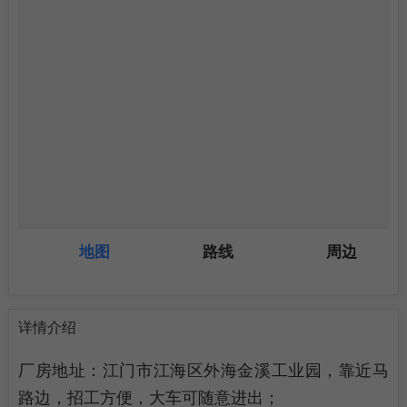
陈先生求租蓬江区江海区2000-4000平方简易厂房
1
详情介绍
李先生求租江海区1000-2000平方简易厂房
2
厂房地址：江门市江海区外海金溪工业园，靠近马
梁生求租棠下500平方米仓库
3
路边，招工方便，大车可随意进出；