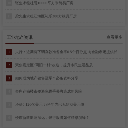
张生求租杜阮10000平方米简易厂房
10
梁先生求租江海区礼乐300方模具厂房
11
黄先生求租江海区金溪800方玻璃加工厂房
12
工业地产资讯
查看更多
高先生求租新会五和2500方红木加工厂房
13
央行：近期将下调存款准备金率0.5个百分点 向金融市场提供长期流动性约1万亿元
1
陈先生求租蓬江区江海区2000-4000平方简易厂房
1
聚焦嘉定区“两旧一村”改造，提升市民生活品质
2
李先生求租江海区1000-2000平方简易厂房
2
如何成为地产销售冠军？必备资料分享
3
梁生求租棠下500平方米仓库
3
去库存稳楼市要避免畏手畏脚造成新风险
4
曾生求租礼乐3300平方简易厂房
4
还款6.126亿美元 万科年内已无到期美元债
5
谭小姐求租棠下1000平方米简易厂房
5
楼市新政影响深远，银行股将如何精彩演绎？
6
赵生求租蓬江区标准厂房2500方
6