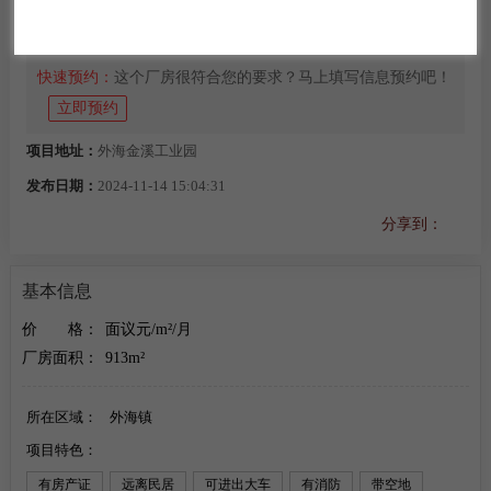
饰、厨卫、机械设备、仓储物流
快速预约：
这个厂房很符合您的要求？马上填写信息预约吧！
立即预约
项目地址：
外海金溪工业园
发布日期：
2024-11-14 15:04:31
分享到：
基本信息
价
格：
面议元/m²/月
厂房面积：
913m²
所在区域：
外海镇
项目特色：
有房产证
远离民居
可进出大车
有消防
带空地