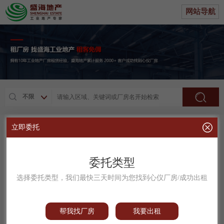
网站导航
不限
立即委托
外海金溪工业区，单一层，砖墙到顶，913平方
平均：
面议
元/m²/月
总面积：
913m²
委托类型
180-2675-4413
咨询电话：
点击拨打
选择委托类型，我们最快三天时间为您找到心仪厂房/成功出租
有房产证
远离民居
可进出大车
有消防
带空地
帮我找厂房
我要出租
适合行业：
五金加工，电子制造，塑料、建材、包装材料、灯具、灯