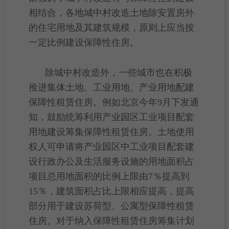
相结合，各地城中村改造土地除
安置房
外
的
住宅用地
及其建筑规模，原则上应当按
一定比例建设保障性住房。
除
城中村改造
外，一些城市也在积极
推进
集体土地
、
工业用地
、产业用地配建
保障性租赁住房
。例如北京今年9月下发通
知，鼓励统筹利用
产业园区
工业项目
配套
用地建设筹集保障性租赁住房。
土地使用
权
人可申请将产业园区中工业项目配套建
设行政办公及生活服务设施的用地面积占
项目
总用地面积
的比例上限由7％提高到
15％，
建筑面积
占比上限相应提高，提高
部分用于建设苏荷型、
公寓
型保障性租赁
住房。对于纳入保障性租赁住房筹集计划