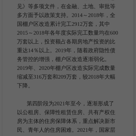
见》等多项文件，在金融、土地、审批等
多方面予以政策支持。2014～2018年，全
国棚户区改造累计完工2912万套，其中
2015～2018年各年度实际完工数量均在600
万套以上，投资额占各期
房地产投资
的比
重达14％以上。2019年，随着政府隐性债
务管控的增强，棚户区改造逐渐弱化。
2019年、
2020年棚户区改造
实际完成数量
缩减至316万套和209万套，较2018年大幅
下降。
第四阶段为2021年至今，逐渐形成了
以
公租房
、
保障性租赁住房
、
共有产权住
房
为主体的
住房保障
体系，重点解决
新市
民
、青年人的住房困难。2021年，国家层