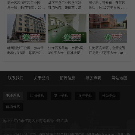
新会区和润五和工业园，
棠下三堡工业区堡兴路，
可短租，可长租，蓬江区
单一层，独门独院， 2000
独门独院，带航车，滴水
周边，约1.2万平方米，带
平方米简易厂房， 带100
位10米，5200平方米简易
甲乙丙类各级
平方米办公室
厂房
睦州新沙工业区，独栋带
江海区五邑路，空置5层1
江海区高新区，空置空置
电梯，3-5层，每层2470
390平方米，标准楼层厂
厂房共4.5万平方米，单一
平方米，合计7410平方米
房
层厂房滴水位9米，约1万
标准厂房
平方，标准楼层厂房约3.5
万平方，共4栋，每栋800
0平方米、每栋三层
联系我们
关于盛海
招聘信息
服务声明
网站地图
中环总店
江海分店
棠下分店
直冲分店
杜阮分店
荷塘分店
地址：江门市江海区东海路48号中环广场
Copyright @ 江门市江海区盛海房地产顾问有限公司 All Rights Reserved.
粤ICP备