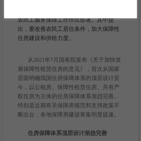
等6部门联合印发《关于开展“城暖农民
工”服务活动的通知》，对进一步做好进城
农民工服务保障工作作出部署。其中提
出，要
改善
农民工居住条件，加大
保障性
住房
建设和供给力度。
从2021年7月国务院发布《关于加快发
展
保障性租赁住房
的意见》，首次从国家
层面明确我国
住房保障
体系的
顶层
设计至
今，以
公租房
、保障性租赁住房、
共有产
权住房
为主体的住房保障体系渐趋完善。
特别是近期有关保障房规范和支持政策不
断出台，各地保障房建设筹集明显提速。
住房保障体系顶层设计渐趋完善