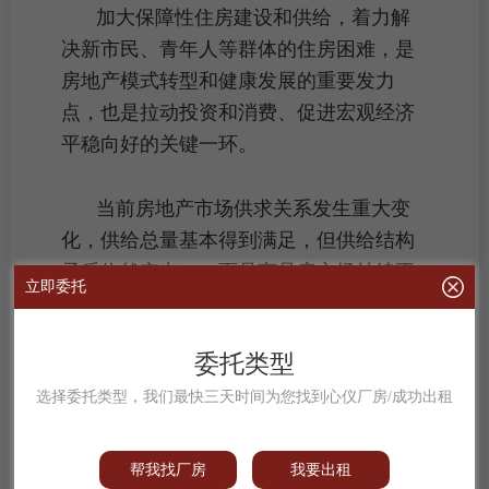
加大
保障性住房
建设和供给，着力解
决
新市民
、青年人等群体的住房困难，是
房地产模式转型和健康发展的重要发力
点，也是拉动投资和消费、促进宏观经济
平稳向好的关键一环。
当前
房地产市场
供求关系
发生重大变
化，供给总量基本得到满足，但供给结构
矛盾依然突出。一面是商品房市场持续不
立即委托
振，库存高企，一面是高
房价
之下2亿多
新
市民
、农民工、青年人住房问题难以得到
委托类型
根本解决，
住房保障
短板亟待补齐。
选择委托类型，我们最快三天时间为您找到心仪厂房/成功出租
近日，人社部、教育部、民政部、住
房城乡建设部、全国总工会、共青团中央
帮我找厂房
我要出租