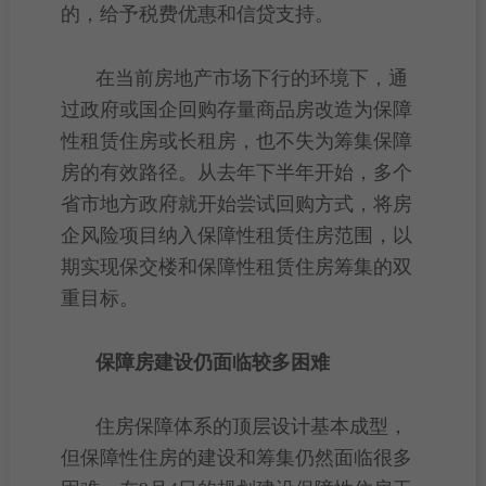
的，给予
税费
优惠和
信贷
支持。
在当前
房地产市场
下行的环境下，通
过政府或国企回购存量商品房改造为
保障
性租赁住房
或长租房，也不失为筹集保障
房的有效路径。从去年下半年开始，多个
省市地方政府就开始尝试回购方式，将房
企风险项目纳入保障性租赁住房范围，以
期实现保交楼和保障性租赁住房筹集的双
重目标。
保障房建设仍面临较多困难
住房保障
体系的
顶层
设计基本成型，
但
保障性住房
的建设和筹集仍然面临很多