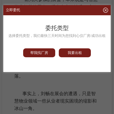
物业相关的展会，后来也变了性质，成了
立即委托
房地产的展会，前面是卖房的，后面是卖
进出口食品的，把物业的展示区域弄到犄
委托类型
角旮旯里，出入口也不明显，基本也没什
么人。”刘畅说。
选择委托类型，我们最快三天时间为您找到心仪厂房/成功出租
帮我找厂房
我要出租
“我感觉（智慧物业）这个行业跟地区
还是有一定关系，跟地方政策导向也有一
定关系。”刘畅叹了一口气，话里难掩失
落。
事实上，刘畅在展会的遭遇，只是智
慧物业领域一些从业者现实困境的缩影和
冰山一角。