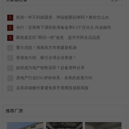
租房一年不到就退房，押金能要回来吗？教你怎么办
1
央行：近期将下调存款准备金率0.5个百分点 向金融市场提供长期流动性约1万亿元
2
聚焦嘉定区“两旧一村”改造，提升市民生活品质
3
重大消息！海南东方市将建新机场
4
香港放大招，吸引全球企业来港！
5
如何成为地产销售冠军？必备资料分享
6
房地产行业ESG评价体系：未来的发展方向
7
去库存稳楼市要避免畏手畏脚造成新风险
8
推荐厂房