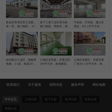
新会区和润五和工业园，
棠下三堡工业区堡兴路，
可短租，可长租，蓬江区
单一层，独门独院， 2000
独门独院，带航车，滴水
周边，约1.2万平方米，带
平方米简易厂房， 带100
位10米，5200平方米简易
甲乙丙类各级
平方米办公室
厂房
睦州新沙工业区，独栋带
江海区五邑路，空置5层1
江海区高新区，空置空置
电梯，3-5层，每层2470
390平方米，标准楼层厂
厂房共4.5万平方米，单一
平方米，合计7410平方米
房
层厂房滴水位9米，约1万
标准厂房
平方，标准楼层厂房约3.5
万平方，共4栋，每栋800
0平方米、每栋三层
联系我们
关于盛海
招聘信息
服务声明
网站地图
中环总店
江海分店
棠下分店
直冲分店
杜阮分店
荷塘分店