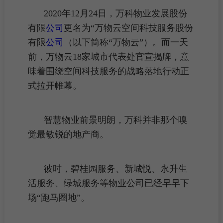
2020年12月24日，
万科物业
发展股份
有限
公司
更名为“万物云空间科技服务股份
有限
公司
（以下简称“万物云”）。而一天
前，万物云18家城市代表处官宣揭牌，意
味着围绕空间科技服务的战略落地行动正
式拉开帷幕。
智慧物业前景明朗，万科并非那个嗅
觉最敏锐的地产商。
彼时，碧桂园服务、新城悦、永升生
活服务、绿城服务等
物业公司
已经早早下
场“跑马圈地”。