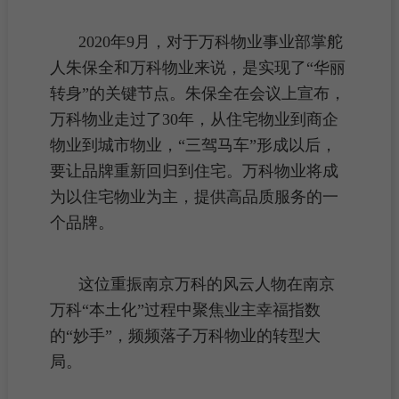
2020年9月，对于
万科物业
事业部掌舵
人朱保全和万科物业来说，是实现了“华丽
转身”的关键节点。朱保全在会议上宣布，
万科物业走过了30年，从
住宅
物业到商企
物业到城市物业，“三驾马车”形成以后，
要让品牌重新回归到住宅。万科物业将成
为以住宅物业为主，提供高品质服务的一
个品牌。
这位重振南京万科的风云人物在南京
万科“本土化”过程中聚焦
业主
幸福指数
的“妙手”，频频落子
万科物业
的转型大
局。